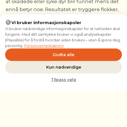
at skadede eller syke dyr blir funnet mens det
ennå betyr noe. Resultatet er tryggere flokker,
roligere netter, og dyr som får den omsorgen
🍪
Vi bruker informasjonskapsler
de fortjener.
Vi bruker nødvendige informasjonskapsler for at nettsiden skal
fungere. Med ditt samtykke bruker vi også analysekapsler
(Plausible) for å forstå hvordan siden brukes – uten å spore deg
personlig.
Personvernerklæring
.
Slik fungerer det
→
Godta alle
Kun nødvendige
Tilpass valg