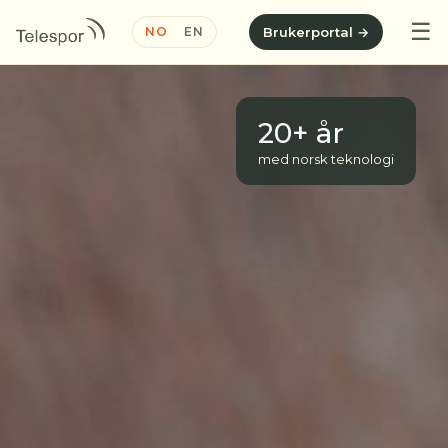
☰
NO
·
EN
Brukerportal →
20+ år
med norsk teknologi