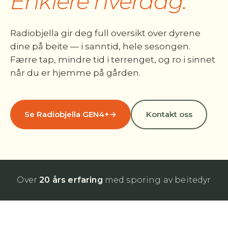
Enklere hverdag.
Radiobjella gir deg full oversikt over dyrene
dine på beite — i sanntid, hele sesongen.
Færre tap, mindre tid i terrenget, og ro i sinnet
når du er hjemme på gården.
Se Radiobjella GEN4+
→
Kontakt oss
Over
20 års erfaring
med sporing av beitedyr