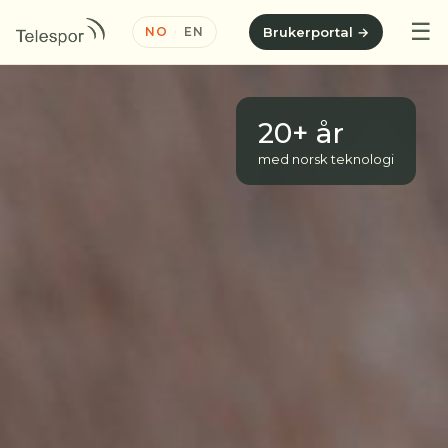
☰
NO
·
EN
Brukerportal →
20+ år
med norsk teknologi