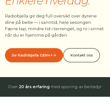
Enklere hverdag.
Radiobjella gir deg full oversikt over dyrene
dine på beite — i sanntid, hele sesongen.
Færre tap, mindre tid i terrenget, og ro i sinnet
når du er hjemme på gården.
Se Radiobjella GEN4+
→
Kontakt oss
Over
20 års erfaring
med sporing av beitedyr