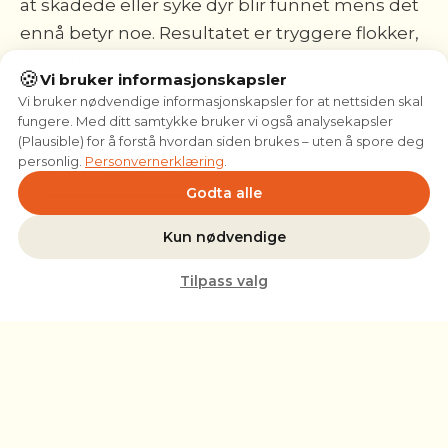
at skadede eller syke dyr blir funnet mens det
ennå betyr noe. Resultatet er tryggere flokker,
roligere netter, og dyr som får den omsorgen
🍪
Vi bruker informasjonskapsler
de fortjener.
Vi bruker nødvendige informasjonskapsler for at nettsiden skal
fungere. Med ditt samtykke bruker vi også analysekapsler
(Plausible) for å forstå hvordan siden brukes – uten å spore deg
personlig.
Personvernerklæring
.
Slik fungerer det
→
Godta alle
Kun nødvendige
Tilpass valg