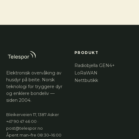
PRODUKT
Radiobjella GEN4+
Elektronisk overvåking av
LoRaWAN
husdyr på beite. Norsk
Nettbutikk
teknologi for tryggere dyr
og enklere bondeliv —
siden 2004.
Bleikerveien 17, 1387 Asker
+47 90 47 46 00 ·
post@telespor.no
Åpent man–fre 08:30–16:00